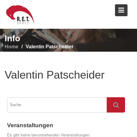
Skip
to
content
Info
Home
Valentin Patscheider
Valentin Patscheider
Veranstaltungen
Es gibt keine bevorstehenden Veranstaltungen.