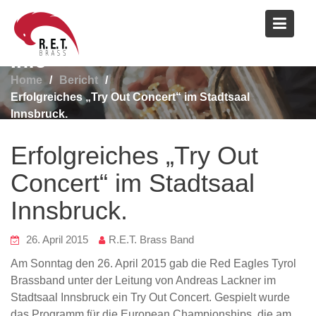
Skip
to
content
Info
Home
Bericht
Erfolgreiches „Try Out Concert“ im Stadtsaal
Innsbruck.
Erfolgreiches „Try Out
Concert“ im Stadtsaal
Innsbruck.
26. April 2015
R.E.T. Brass Band
Am Sonntag den 26. April 2015 gab die Red Eagles Tyrol
Brassband unter der Leitung von Andreas Lackner im
Stadtsaal Innsbruck ein Try Out Concert. Gespielt wurde
das Programm für die European Championships, die am