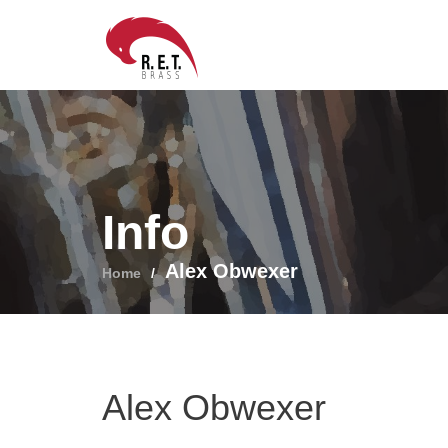
Skip
to
content
Info
Alex Obwexer
Home
Alex Obwexer